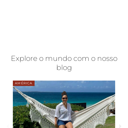
Explore o mundo com o nosso
blog
Posted
AMÉRICA
on
P
N