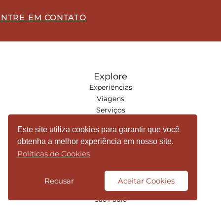
ENTRE EM CONTATO
Explore
Experiências
Viagens
Serviços
Goya Artsy
Este site utiliza cookies para garantir que você
obtenha a melhor experiência em nosso site.
Sede São Paulo
Políticas de Cookies
LOCALIZAÇÃO
Rua da Consolação, 1601
Recusar
Aceitar Cookies
15º Andar - Consolação
São Paulo
TELEFONE