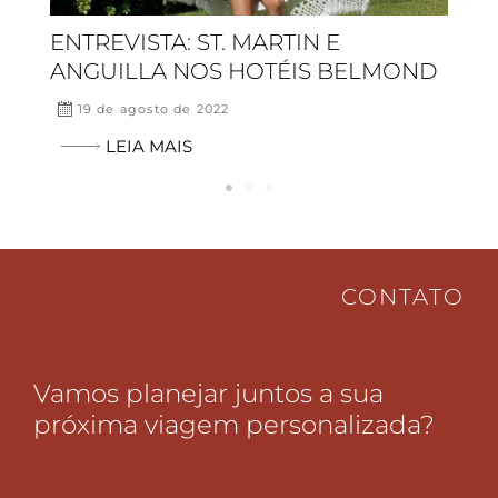
r
e
TIN E
PROGRAMAS PARA SE FAZ
e
x
ÉIS BELMOND
ST. BARTHS, NO CARIBE
v
t
i
2 de fevereiro de 2022
o
LEIA MAIS
u
s
CONTATO
Vamos planejar juntos a sua
próxima viagem personalizada?