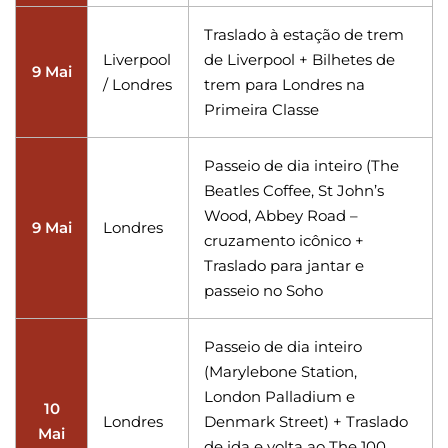
Traslado à estação de trem
Liverpool
de Liverpool + Bilhetes de
9 Mai
/ Londres
trem para Londres na
Primeira Classe
Passeio de dia inteiro (The
Beatles Coffee, St John’s
Wood, Abbey Road –
9 Mai
Londres
cruzamento icônico +
Traslado para jantar e
passeio no Soho
Passeio de dia inteiro
(Marylebone Station,
London Palladium e
10
Londres
Denmark Street) + Traslado
Mai
de ida e volta ao The 100