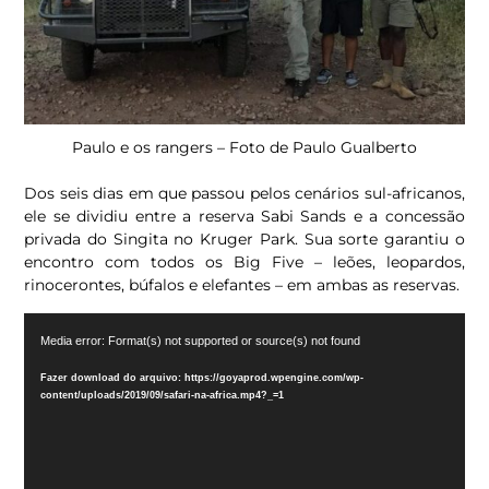
Paulo e os rangers – Foto de Paulo Gualberto
Dos seis dias em que passou pelos cenários sul-africanos,
ele se dividiu entre a reserva Sabi Sands e a concessão
privada do Singita no Kruger Park. Sua sorte garantiu o
encontro com todos os Big Five – leões, leopardos,
rinocerontes, búfalos e elefantes – em ambas as reservas.
Tocador
Media error: Format(s) not supported or source(s) not found
de
vídeo
Fazer download do arquivo: https://goyaprod.wpengine.com/wp-
content/uploads/2019/09/safari-na-africa.mp4?_=1