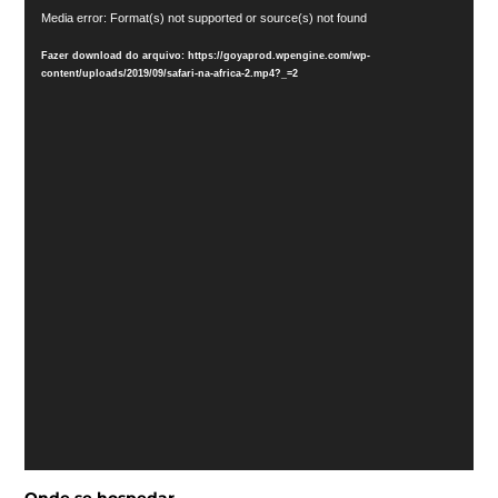
Media error: Format(s) not supported or source(s) not found
de
vídeo
Fazer download do arquivo: https://goyaprod.wpengine.com/wp-
content/uploads/2019/09/safari-na-africa-2.mp4?_=2
Onde se hospedar