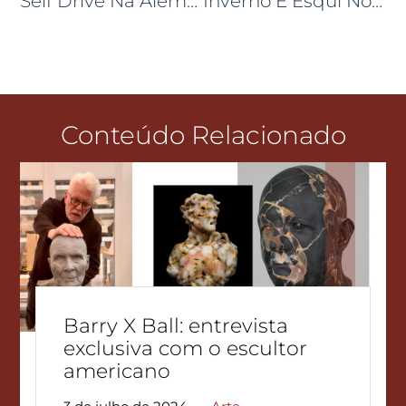
Self Drive Na Alemanha Pelos Lagos E Castelos Da Baviera
Inverno E Esqui No La Sivolière Courchevel!
Conteúdo Relacionado
Barry X Ball: entrevista
exclusiva com o escultor
americano