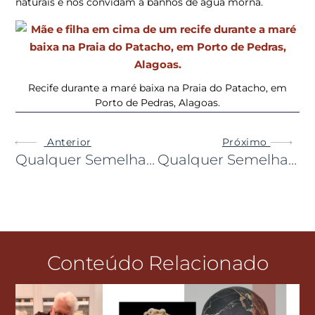
naturais e nos convidam a banhos de água morna.
Recife durante a maré baixa na Praia do Patacho, em
Porto de Pedras, Alagoas.
Anterior
Próximo
Qualquer Semelhança É Mera Coincidência: Podia Ser Nos Estados Unidos, Mas É No Sul Do Nosso País!
Qualquer Semelhança É Mera Coincidência: Podia Ser Na Polinésia Ou Na Austrália, Mas É Aqui Ao Lado!
Conteúdo Relacionado