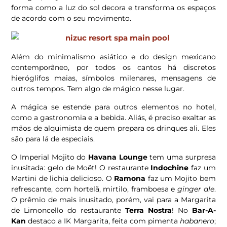
forma como a luz do sol decora e transforma os espaços
de acordo com o seu movimento.
Além do minimalismo asiático e do design mexicano
contemporâneo, por todos os cantos há discretos
hieróglifos maias, símbolos milenares, mensagens de
outros tempos. Tem algo de mágico nesse lugar.
A mágica se estende para outros elementos no hotel,
como a gastronomia e a bebida. Aliás, é preciso exaltar as
mãos de alquimista de quem prepara os drinques ali. Eles
são para lá de especiais.
O Imperial Mojito do
Havana Lounge
tem uma surpresa
inusitada: gelo de Moët! O restaurante
Indochine
faz um
Martini de lichia delicioso. O
Ramona
faz um Mojito bem
refrescante, com hortelã, mirtilo, framboesa e
ginger ale
.
O prêmio de mais inusitado, porém, vai para a Margarita
de Limoncello do restaurante
Terra Nostra
! No
Bar-A-
Kan
destaco a IK Margarita, feita com pimenta
habanero
;