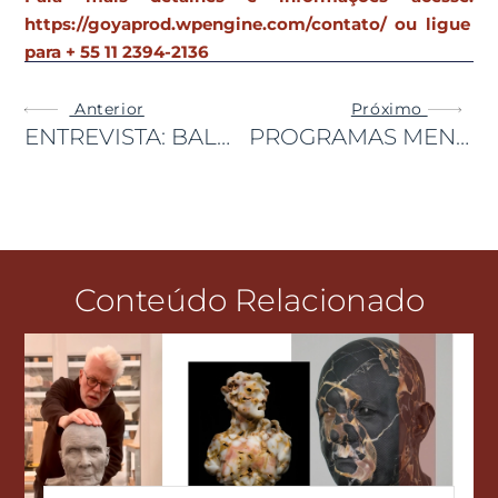
https://goyaprod.wpengine.com/contato
/ ou ligue
para
+ 55 11 2394-2136
Anterior
Próximo
ENTREVISTA: BALDER, O XAMÃ DO PALMAÏA – THE HOUSE OF AÏA, FALA SOBRE MEDO, OPORTUNIDADE E ESPERANÇA
PROGRAMAS MENOS ÓBVIOS PARA SE FAZER NAS CATARATAS DO IGUAÇU
Conteúdo Relacionado