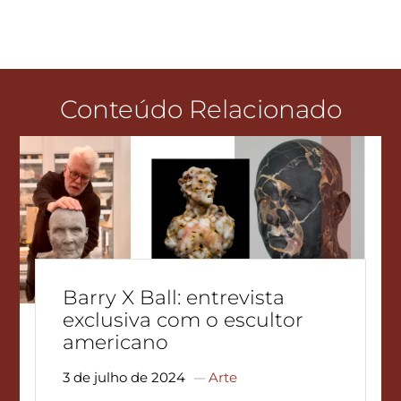
Conteúdo Relacionado
Barry X Ball: entrevista
exclusiva com o escultor
americano
3 de julho de 2024
Arte