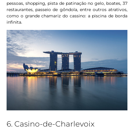
pessoas, shopping, pista de patinação no gelo, boates, 37
restaurantes, passeio de gôndola, entre outros atrativos,
como o grande chamariz do cassino: a piscina de borda
infinita.
6. Casino-de-Charlevoix