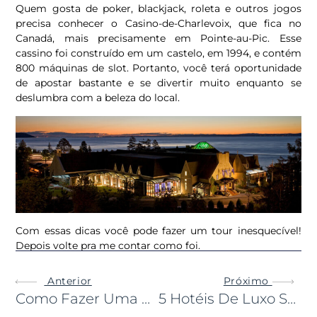
Quem gosta de poker, blackjack, roleta e outros jogos
precisa conhecer o Casino-de-Charlevoix, que fica no
Canadá, mais precisamente em Pointe-au-Pic. Esse
cassino foi construído em um castelo, em 1994, e contém
800 máquinas de slot. Portanto, você terá oportunidade
de apostar bastante e se divertir muito enquanto se
deslumbra com a beleza do local.
Com essas dicas você pode fazer um tour inesquecível!
Depois volte pra me contar como foi.
Anterior
Próximo
Como Fazer Uma Viagem No Tempo
5 Hotéis De Luxo Sustentáveis