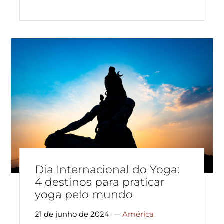
Dia Internacional do Yoga:
4 destinos para praticar
yoga pelo mundo
21 de junho de 2024
América