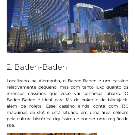
2. Baden-Baden
Localizado na Alemanha, o Baden-Baden é um cassino
relativamente pequeno, mas com tanto luxo quanto os
imensos cassinos que você vai conhecer abaixo. O
Baden-Baden é ideal para fãs de poker e de blackjack,
além de roleta. Esse cassino ainda conta com 130
máquinas de slot e está situado em uma área célebre
pela cultura histórica riquíssima e por ser uma região de
spa.