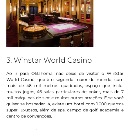
3. Winstar World Casino
Ao ir para Oklahoma, não deixe de visitar o WinStar
World Casino, que é o segundo maior do mundo, com
mais de 48 mil metros quadrados, espaço que inclui
muitos jogos, 46 salas particulares de poker, mais de 7
mil máquinas de slot e muitas outras atrações. E se você
quiser se hospedar lá, existe um hotel com 1.000 quartos
super luxuosos, além de spa, campo de golf, academia e
centro de convenções.