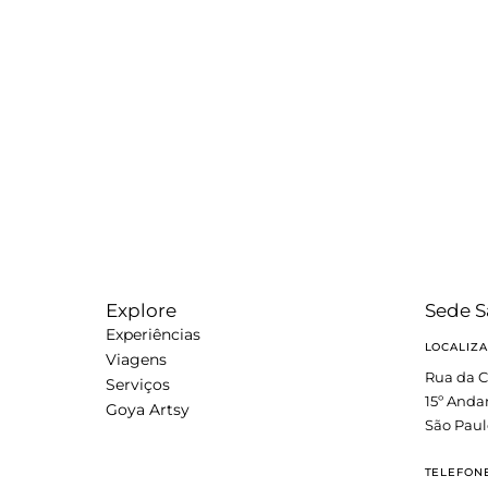
Explore
Sede S
Experiências
LOCALIZ
Viagens
Rua da C
Serviços
15º Anda
Goya Artsy
São Paul
TELEFON