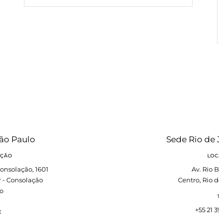
ão Paulo
Sede Rio de 
AÇÃO
LOC
onsolação, 1601
Av. Rio B
r - Consolação
Centro, Rio d
o
+55 21 
E