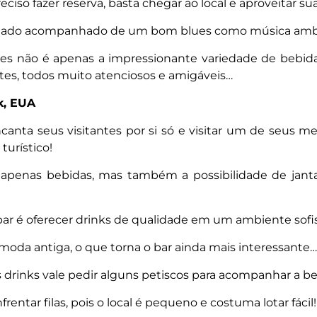
ciso fazer reserva, basta chegar ao local e aproveitar su
uintado acompanhado de um bom blues como música amb
ntes não é apenas a impressionante variedade de bebi
tes, todos muito atenciosos e amigáveis…
k, EUA
anta seus visitantes por si só e visitar um de seus me
turístico!
penas bebidas, mas também a possibilidade de jantar
ar é oferecer drinks de qualidade em um ambiente sofis
a moda antiga, o que torna o bar ainda mais interessante…
s drinks vale pedir alguns petiscos para acompanhar a be
entar filas, pois o local é pequeno e costuma lotar fácil!