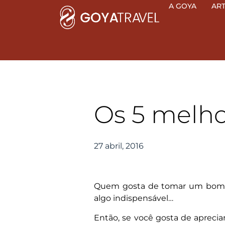
Ir
A GOYA
AR
para
o
conteúdo
Os 5 melh
27 abril, 2016
Quem gosta de tomar um bom dri
algo indispensável…
Então, se você gosta de aprec