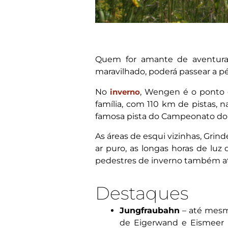
Quem for amante de aventura 
maravilhado, poderá passear a p
No
inverno
, Wengen é o ponto d
família, com 110 km de pistas, n
famosa pista do Campeonato d
As áreas de esqui vizinhas, Grind
ar puro, as longas horas de luz
pedestres de inverno também atr
Destaques
Jungfraubahn
– até mesm
de Eigerwand e Eismeer 