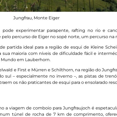
Jungfrau, Monte Eiger
pode experimentar parapente, rafting no rio e cano
é pelo percurso de Eiger no sopé norte, um percurso na
e partida ideal para a região de esqui de Kleine Sche
a sua maioria com níveis de dificuldade fácil e intermé
o Mundo em Lauberhorn.
elwald e First e Mürren e Schilthorn, na região do Jungf
 do sul – especialmente no inverno –, as pistas de tre
aem os não praticantes de esqui para o ensolarado reso
o a viagem de comboio para Jungfraujoch é espetacula
num túnel de rocha de 7 km de comprimento, ofere