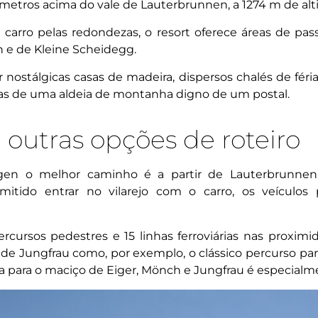
metros acima do vale de Lauterbrunnen, a 1274 m de alt
 carro pelas redondezas, o resort oferece áreas de pas
n e de Kleine Scheidegg.
nostálgicas casas de madeira, dispersos chalés de féri
icas de uma aldeia de montanha digno de um postal.
outras opções de roteiro
en o melhor caminho é a partir de Lauterbrunnen at
itido entrar no vilarejo com o carro, os veículo
cursos pedestres e 15 linhas ferroviárias nas proxi
 de Jungfrau como, por exemplo, o clássico percurso p
sta para o maciço de Eiger, Mönch e Jungfrau é especialme