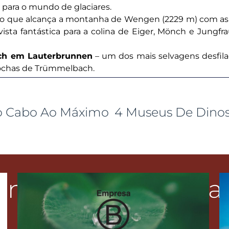
 para o mundo de glaciares.
co que alcança a montanha de Wengen (2229 m) com as s
 vista fantástica para a colina de Eiger, Mönch e Jungfra
ch em Lauterbrunnen
– um dos mais selvagens desfila
rochas de Trümmelbach.
Do Cabo Ao Máximo
onteúdo Relaciona