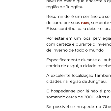
nível do mar e que encanta a q
região de Jungfrau.
Resumindo, é um cenário de son
de carro por suas
ruas
, somente 
E isso contribui para deixar o loc
Por estar em um local privile
com certeza é durante o inverno 
de inverno de todo o mundo.
Especificamente durante o Lau
corrida de esqui, a cidade receb
A excelente localização também
cidades na região de Jungfrau.
E hospedar-se por lá não é pr
somando cerca de 2000 leitos e
Se possível se hospede no Ober