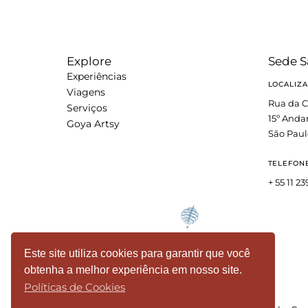
Explore
Sede S
Experiências
LOCALIZ
Viagens
Rua da C
Serviços
15º Anda
Goya Artsy
São Paul
TELEFON
+ 55 11 2
Este site utiliza cookies para garantir que você
obtenha a melhor experiência em nosso site.
Políticas de Cookies