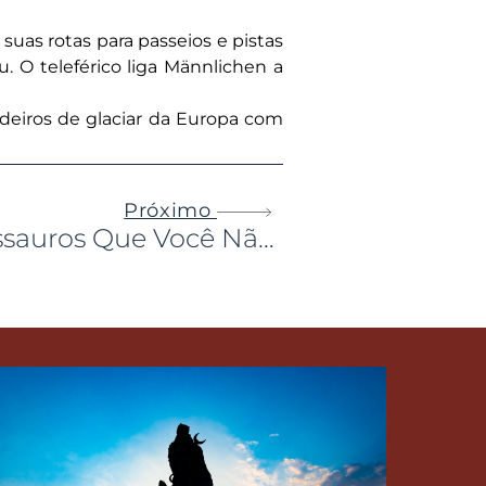
uas rotas para passeios e pistas
u. O teleférico liga Männlichen a
deiros de glaciar da Europa com
Próximo
4 Museus De Dinossauros Que Você Não Pode Deixar De Conhecer No Japão
do