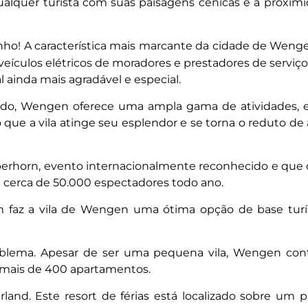
ualquer turista com suas paisagens cênicas e a prox
ho! A característica mais marcante da cidade de Wengen
veículos elétricos de moradores e prestadores de serviço
al ainda mais agradável e especial.
giado, Wengen oferece uma ampla gama de atividades,
que a vila atinge seu esplendor e se torna o reduto de 
berhorn, evento internacionalmente reconhecido e qu
e cerca de 50.000 espectadores todo ano.
 faz a vila de Wengen uma ótima opção de base turísti
oblema. Apesar de ser uma pequena vila, Wengen cont
 mais de 400 apartamentos.
land. Este resort de férias está localizado sobre um p