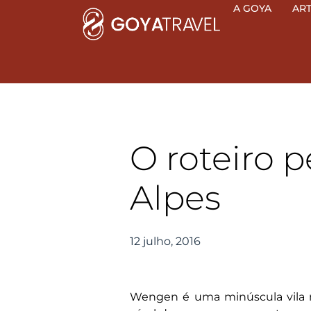
Ir
A GOYA
AR
para
o
conteúdo
O roteiro 
Alpes
12 julho, 2016
Wengen é uma minúscula vila n