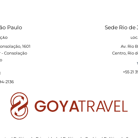
ão Paulo
Sede Rio de 
AÇÃO
LOC
onsolação, 1601
Av. Rio B
r - Consolação
Centro, Rio d
o
+55 21 
E
394-2136