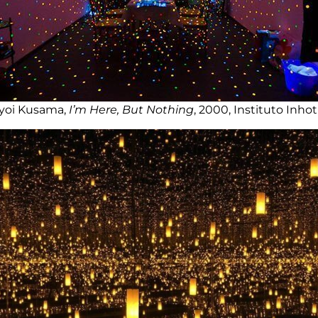
yoi Kusama,
I’m Here, But Nothing
, 2000, Instituto Inho