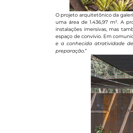
O projeto arquitetônico da gale
uma área de 1.436,97 m². A p
instalações imersivas, mas ta
espaço de convívio. Em comunicad
e a conhecida atratividade d
preparação.
”