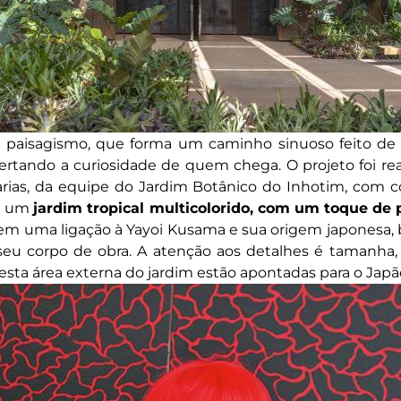
paisagismo, que forma um caminho sinuoso feito de p
ertando a curiosidade de quem chega. O projeto foi rea
arias, da equipe do Jardim Botânico do Inhotim, com c
em um
jardim tropical multicolorido, com um toque de 
azem uma ligação à Yayoi Kusama e sua origem japonesa
u corpo de obra. A atenção aos detalhes é tamanha, 
sta área externa do jardim estão apontadas para o Japã