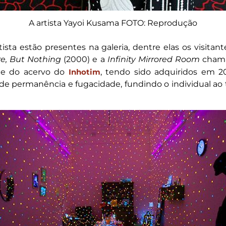
A artista Yayoi Kusama FOTO: Reprodução
tista estão presentes na galeria, dentre elas os visit
re, But Nothing
(2000) e a
Infinity Mirrored Room
cham
te do acervo do
Inhotim
, tendo sido adquiridos em 2
e permanência e fugacidade, fundindo o individual ao 