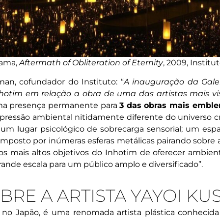
sama,
Aftermath of Obliteration of Eternity
, 2009, Instit
an, cofundador do Instituto: “
A inauguração da Gal
nhotim em relação a obra de uma das artistas mais v
uma presença permanente para
3 das obras mais embl
essão ambiental nitidamente diferente do universo cria
m lugar psicológico de sobrecarga sensorial; um espa
mposto por inúmeras esferas metálicas pairando sobre 
os mais altos objetivos do Inhotim de oferecer ambien
ande escala para um público amplo e diversificado”.
OBRE A ARTISTA YAYOI K
 no Japão, é uma renomada artista plástica conhecida