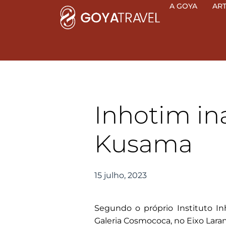
Ir
A GOYA
AR
para
o
conteúdo
Inhotim in
Kusama
15 julho, 2023
Segundo o próprio Instituto In
Galeria Cosmococa, no Eixo Laran