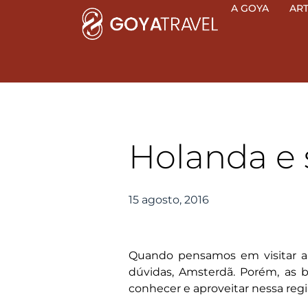
Ir
A GOYA
AR
para
o
conteúdo
Holanda e s
15 agosto, 2016
Quando pensamos em visitar 
dúvidas, Amsterdã. Porém, as b
conhecer e aproveitar nessa reg