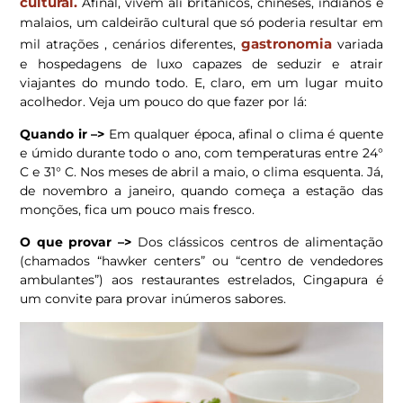
cultural.
Afinal, vivem ali britânicos, chineses, indianos e
malaios, um caldeirão cultural que só poderia resultar em
gastronomia
mil atrações , cenários diferentes,
variada
e hospedagens de luxo capazes de seduzir e atrair
viajantes do mundo todo. E, claro, em um lugar muito
acolhedor. Veja um pouco do que fazer por lá:
Quando ir –>
Em qualquer época, afinal o clima é quente
e úmido durante todo o ano, com temperaturas entre 24°
C e 31° C. Nos meses de abril a maio, o clima esquenta. Já,
de novembro a janeiro, quando começa a estação das
monções, fica um pouco mais fresco.
O que provar –>
Dos clássicos centros de alimentação
(chamados “hawker centers” ou “centro de vendedores
ambulantes”) aos restaurantes estrelados, Cingapura é
um convite para provar inúmeros sabores.