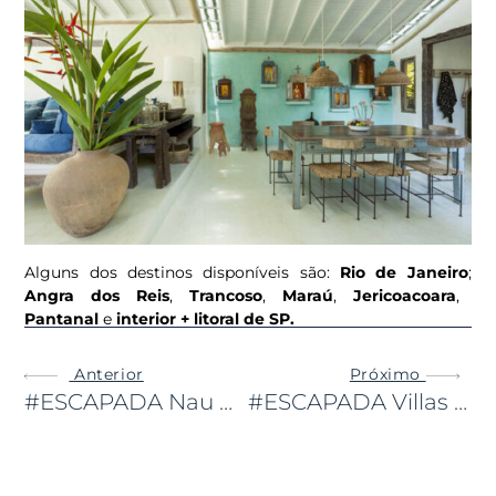
Alguns dos destinos disponíveis são:
Rio de Janeiro
;
Angra dos Reis
,
Trancoso
,
Maraú
,
Jericoacoara
,
Pantanal
e
interior + litoral de SP.
Anterior
Próximo
#ESCAPADA Nau Royal, Camburi
#ESCAPADA Villas Como Anywhere Office