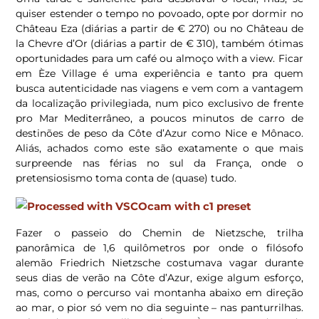
quiser estender o tempo no povoado, opte por dormir no
Château Eza (diárias a partir de € 270) ou no Château de
la Chevre d’Or (diárias a partir de € 310), também ótimas
oportunidades para um café ou almoço with a view. Ficar
em Èze Village é uma experiência e tanto pra quem
busca autenticidade nas viagens e vem com a vantagem
da localização privilegiada, num pico exclusivo de frente
pro Mar Mediterrâneo, a poucos minutos de carro de
destinões de peso da Côte d’Azur como Nice e Mônaco.
Aliás, achados como este são exatamente o que mais
surpreende nas férias no sul da França, onde o
pretensiosismo toma conta de (quase) tudo.
Fazer o passeio do Chemin de Nietzsche, trilha
panorâmica de 1,6 quilômetros por onde o filósofo
alemão Friedrich Nietzsche costumava vagar durante
seus dias de verão na Côte d’Azur, exige algum esforço,
mas, como o percurso vai montanha abaixo em direção
ao mar, o pior só vem no dia seguinte – nas panturrilhas.