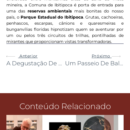
mineira, a Comuna de Ibitipoca é porta de entrada para
uma das
reservas ambientais
mais bonitas do nosso
país, o
Parque Estadual do Ibitipoca
. Grutas, cachoeiras,
penhascos, escarpas, cânions e quaresmeiras e
bunganvílias floridas hipnotizam quem se aventurar por
um ou pelos três circuitos de trilhas, pontilhadas de
mirantes que proporcionam vistas transformadoras.
Anterior
Próximo
A Degustação De Ostras Mais Fresca Que Você Vai Ver
Um Passeio De Balão Sobre As Vinícolas De Bento Gonçalves
Conteúdo Relacionado