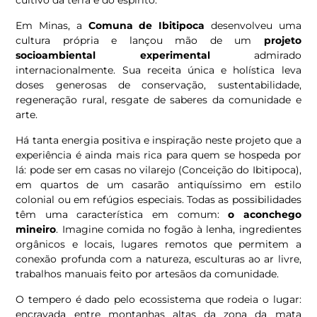
cultivo da terra e do espírito.
Em Minas, a
Comuna de Ibitipoca
desenvolveu uma
cultura própria e lançou mão de um
projeto
socioambiental experimental
admirado
internacionalmente. Sua receita única e holística leva
doses generosas de conservação, sustentabilidade,
regeneração rural, resgate de saberes da comunidade e
arte.
Há tanta energia positiva e inspiração neste projeto que a
experiência é ainda mais rica para quem se hospeda por
lá: pode ser em casas no vilarejo (Conceição do Ibitipoca),
em quartos de um casarão antiquíssimo em estilo
colonial ou em refúgios especiais. Todas as possibilidades
têm uma característica em comum:
o aconchego
mineiro
. Imagine comida no fogão à lenha, ingredientes
orgânicos e locais, lugares remotos que permitem a
conexão profunda com a natureza, esculturas ao ar livre,
trabalhos manuais feito por artesãos da comunidade.
O tempero é dado pelo ecossistema que rodeia o lugar:
encravada entre montanhas altas da zona da mata