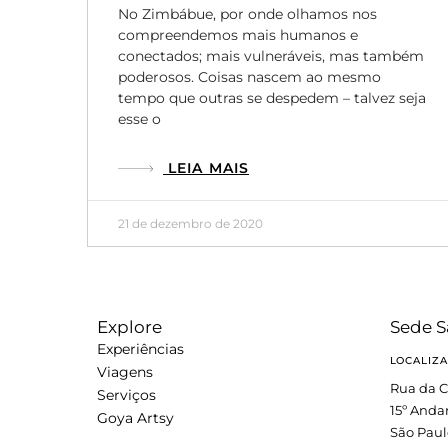
No Zimbábue, por onde olhamos nos
compreendemos mais humanos e
conectados; mais vulneráveis, mas também
poderosos. Coisas nascem ao mesmo
tempo que outras se despedem – talvez seja
esse o
LEIA MAIS
21 de dezembro de 2020
Explore
Sede S
Experiências
LOCALIZ
Viagens
Rua da C
Serviços
15º Anda
Goya Artsy
São Paul