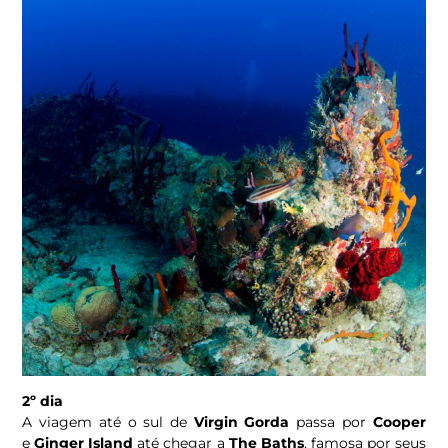
2º dia
A viagem até o sul de
Virgin Gorda
passa por
Cooper
e
Ginger Island
até chegar a
The Baths
, famosa por seus