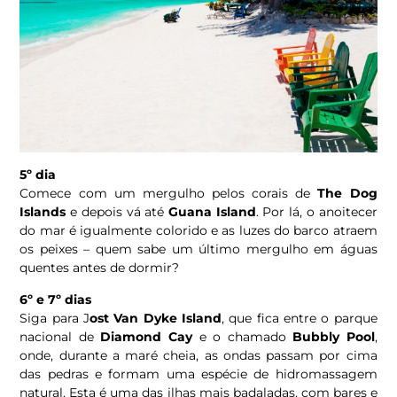
5º dia
Comece com um mergulho pelos corais de
The Dog
Islands
e depois vá até
Guana Island
. Por lá, o anoitecer
do mar é igualmente colorido e as luzes do barco atraem
os peixes – quem sabe um último mergulho em águas
quentes antes de dormir?
6º e 7º dias
Siga para J
ost Van Dyke Island
, que fica entre o parque
nacional de
Diamond Cay
e o chamado
Bubbly Pool
,
onde, durante a maré cheia, as ondas passam por cima
das pedras e formam uma espécie de hidromassagem
natural. Esta é uma das ilhas mais badaladas, com bares e