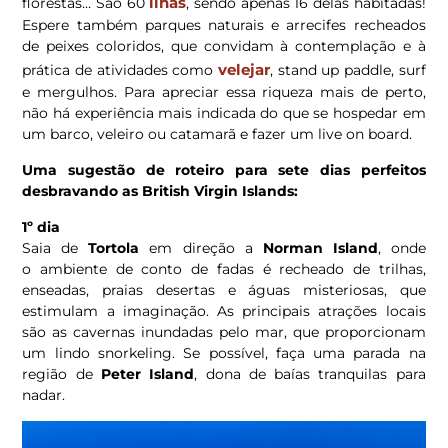
ilhas
florestas…
São 60
, sendo apenas 16 delas habitadas!
Espere também parques naturais e arrecifes recheados
de peixes coloridos, que convidam à contemplação e à
velejar
prática de atividades como
,
stand up paddle, surf
e mergulhos. Para apreciar essa riqueza mais de perto,
não há experiência mais indicada do que se hospedar em
um barco, veleiro ou catamarã e fazer um live on board.
Uma sugestão de roteiro para sete dias perfeitos
desbravando as British Virgin Islands:
1º dia
Saia de
Tortola
em direção a
Norman Island
, onde
o ambiente de conto de fadas é recheado de trilhas,
enseadas, praias desertas e águas misteriosas, que
estimulam a imaginação. As principais atrações locais
são as cavernas inundadas pelo mar, que proporcionam
um lindo snorkeling. Se possível, faça uma parada na
região de
Peter Island
, dona de baías tranquilas para
nadar.